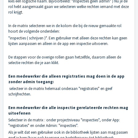
kies een logische naam. Bijvoorbeeld: "Inspecties geen admin" ) Nu je de
rol hebt aangemaakt gaan we selecteren welke rechten iemand met deze
rol krijgt.
In de matrix selecteren we in de kolom die bij de nieuw gemaakte rol
hoort de volgende onderdelen:
"inspecties ( schrijven )". Een gebruiker met alleen deze rechten kan geen
lijsten aanpassen en alleen in de app een inspectie uitvoeren.
De stappen voor de overige rollen gaan hetzelfde, daarom alleen de
selectie rechten die je aan klikt.
Een medewerker die alleen registraties mag doen in de app
zonder admin toegang:
selecteer in de matrix helemaal onderaan "registraties" en geef
schrijfrechten.
Een medewerker die alle inspectie gerelateerde rechten mag
uitoefenen
Selecteer in de matrix : onder projectniveau "inspecties", onder App:
"registraties" en onder Admin: "inspecties".
Als je wilt dat een gebruiker ook in de bibliotheek lijsten aan mag passen
geef je hem/haar ook toegang op bedrijfsniveau tot bibliotheek.